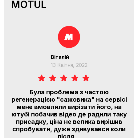
MOTUL
Віталій
13 Квітня, 2022
O
Була проблема з частою
регенерацією "сажовика" на сервісі
l,
мене вмовляли вирізати його, на
я
ютубі побачив відео де радили таку
м,
присадку, ціна не велика вирішив
.
спробувати, дуже здивувався коли
після...