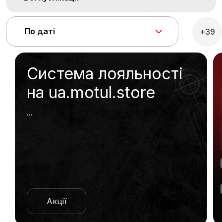
По даті
+39
Система лояльності
на ua.motul.store
...
Акції