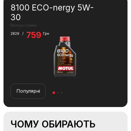
8100 ECO-nergy 5W-
A2
30
SP
Моторні оливи
MC C
759
6
2829
/
Грн
Популярні
П
ЧОМУ ОБИРАЮТЬ