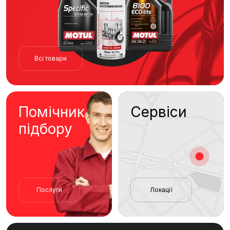
Всі товари
Помічник
Сервіси
підбору
Послуги
Локації