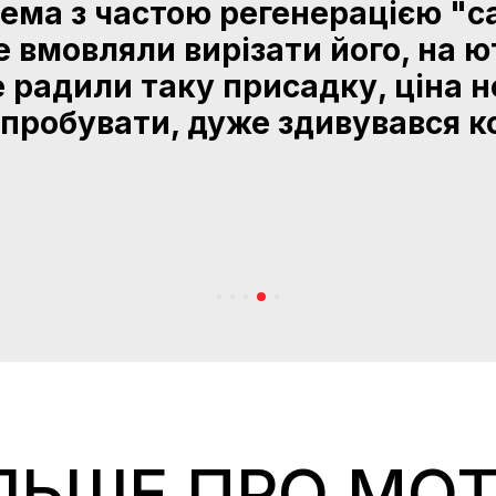
ема з частою регенерацією "с
е вмовляли вирізати його, на ю
е радили таку присадку, ціна 
пробувати, дуже здивувався кол
ЛЬШЕ ПРО MO