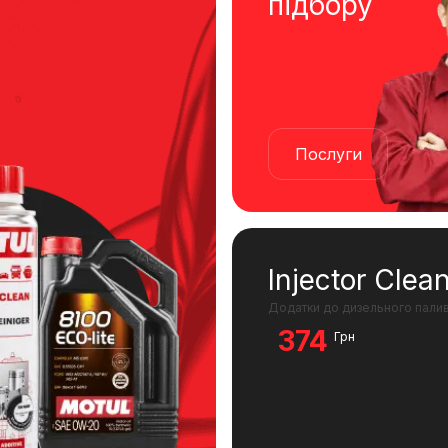
підбору
Послуги
Injector Clea
Додатки до дизельного пали
374
Грн