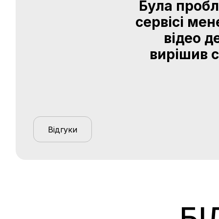
Була пробл
сервісі мен
відео д
вирішив с
Відгуки
БІ