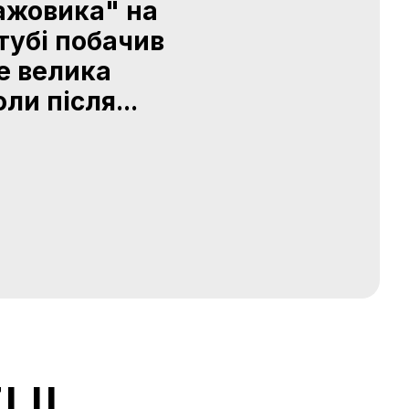
ажовика" на
тубі побачив
не велика
и після...
TUL