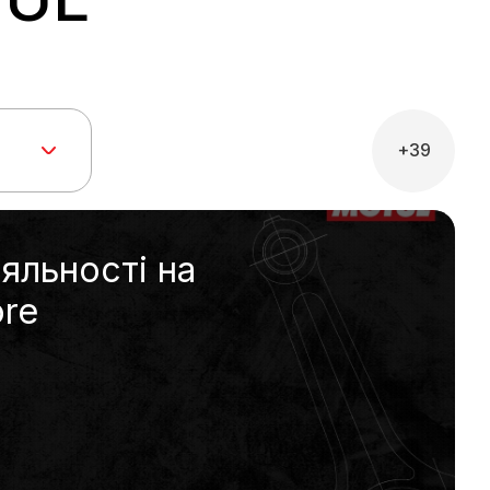
+39
яльності на
ore