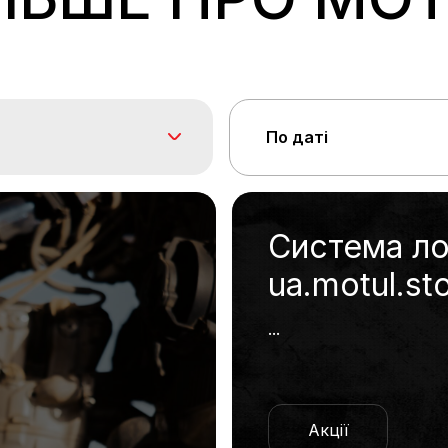
По даті
Система ло
ua.motul.st
...
Акції