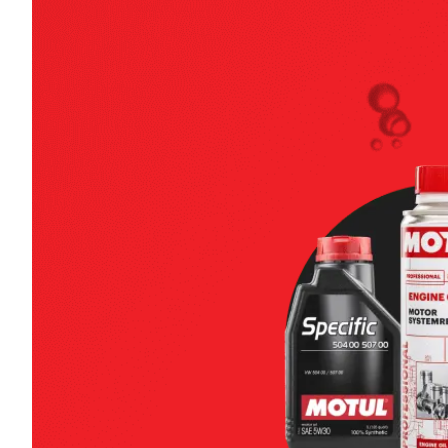
8100 POWER 0W-20
Моторні оливи
1092
4846
/
Грн