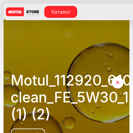
Каталог
Motul_112920_61
clean_FE_5W30_1
(1) (2)