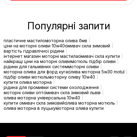
Популярні запити
пластичне мастило
моторна олива бмв
ціни на моторні оливи 10w40
омивач скла зимовий
вартість гідравлічної рідини
інтернет магазин моторні мастила
омивач скла купити
найкращі ціни на моторні оливи
мотюль підбір оливи
рідини для гальмівних систем
моторні оливи
моторна олива для форд куга
олива моторна 5w30 motul
підбір оливи мотюль
моторну оливу 10w40
купити олива моторна
рідина для промивки системи охолодження
моторні оливи опт
омивач скла зимовий львів
олива моторна універсальна 10w40
купити омивач скла зимовий
олива моторна мотюль
олива моторна в луцьку
моторна олива купити