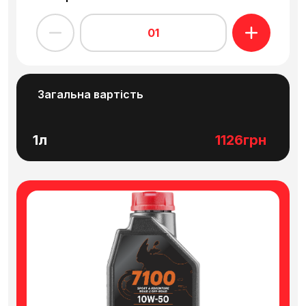
KTM, HUSQVARNA, для яких
регламентуються моторні оливи класом
01
в'язкості SAE 10W-50.
Інше використання: вуличні мотоцикли
без каталітичних нейтралізаторів,
скутери, ATV, UTV...
Загальна вартість
1л
1126грн