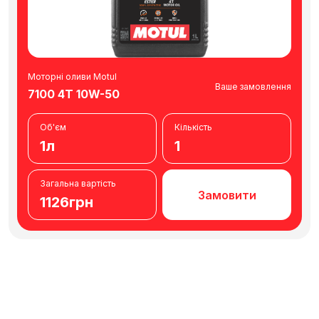
Моторні оливи Motul
Ваше замовлення
7100 4T 10W-50
Об'єм
Кількість
1л
1
Загальна вартість
Замовити
1126грн