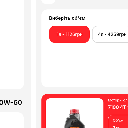
Виберіть об'єм
1л - 1126грн
4л - 4259грн
Моторні ол
10W-60
7100 4T
Об'єм