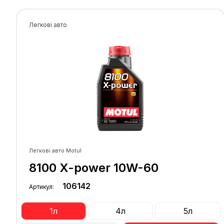
доочистки відпрацьованих газів: каталітичн
нейтралізаторами, система подачі повітря у
вихлопну трубу...
Легкові авто
Рекомендується для певних двигунів KTM,
HUSQVARNA, MOTO GUZZI , для яких
регламентуються моторні оливи класом в'язк
SAE 10W-60.
Інше використання: вуличні мотоцикли без
каталітичних нейтралізаторів, скутери, ATV, U
Легкові авто Motul
8100 X-power 10W-60
106142
Артикул:
1л
4л
5л