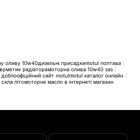
у оливу 10w40
дизельні присадки
motul полтава
герметик радіатора
моторна олива 10w40 заз
 добло
офіційний сайт motul
motul каталог онлайн
скла літо
моторне масло в інтернеті магазин