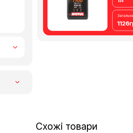
1л
Загальна
1126
 sports
, enduro,
им чи
ь
Схожі товари
ьованих