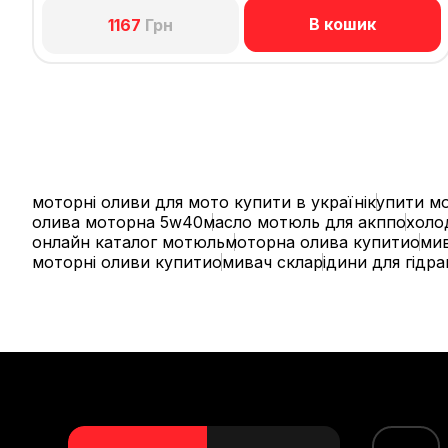
В кошик
1167
Грн
моторні оливи для мото купити в україні
купити мо
олива моторна 5w40
масло мотюль для акпп
охоло
онлайн каталог мотюль
моторна олива купити
омив
моторні оливи купити
омивач скла
рідини для гідр