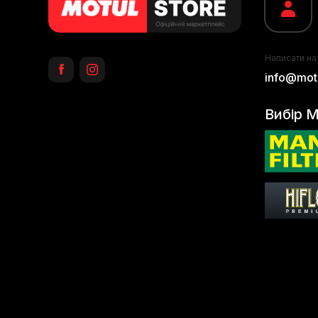
Написати на
info@motu
Вибір M