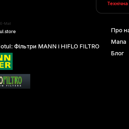
Технічна
 E-Mail
Про н
l.store
Мапа
otul: Фільтри MANN і HIFLO FILTRO
Блог