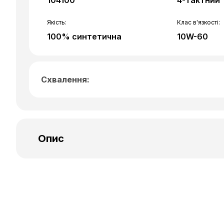
104100
4-тактний
Якість:
Клас в'язкості:
100% синтетична
10W-60
Схвалення:
MA2
Опис
Призначена для високопотужних мотоциклів:
bikes, street та road bikes, trails, off road bikes
trial, оснащених 4-х тактними двигунами, з
інтегрованою коробкою передач чи ні, з сух
мокрим зчепленням, двигуни які відповідают
нормам вмісту шкідливих речовин у відпрац
газах Euro 2, 3, 4 або 5, оснащені системами