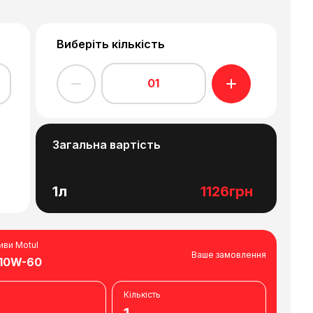
Виберіть кількість
01
Загальна вартість
1л
1126грн
иви Motul
Ваше замовлення
 10W-60
Кількість