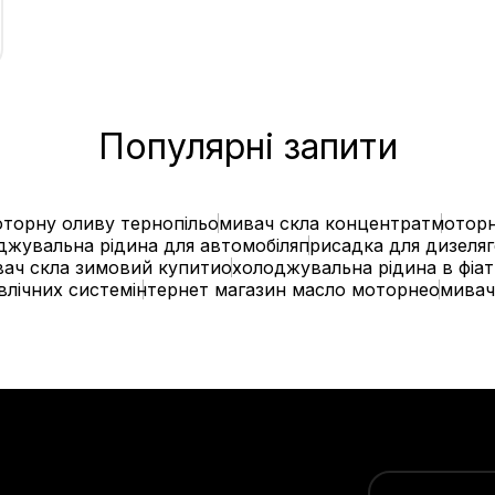
Популярні запити
торну оливу тернопіль
омивач скла концентрат
моторн
джувальна рідина для автомобіля
присадка для дизеля
ач скла зимовий купити
охолоджувальна рідина в фіат
авлічних систем
інтернет магазин масло моторне
омивач 