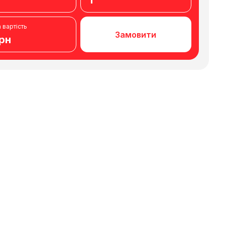
1
 вартість
Замовити
грн