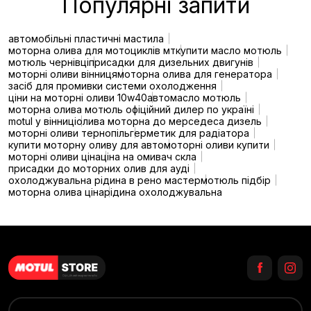
Популярні запити
автомобільні пластичні мастила
моторна олива для мотоциклів мт
купити масло мотюль
мотюль чернівці
присадки для дизельних двигунів
моторні оливи вінниця
моторна олива для генератора
засіб для промивки системи охолодження
ціни на моторні оливи 10w40
автомасло мотюль
моторна олива мотюль офіційний дилер по україні
motul у вінниці
олива моторна до мерседеса дизель
моторні оливи тернопіль
герметик для радіатора
купити моторну оливу для авто
моторні оливи купити
моторні оливи ціна
ціна на омивач скла
присадки до моторних олив для ауді
охолоджувальна рідина в рено мастер
мотюль підбір
моторна олива ціна
рідина охолоджувальна