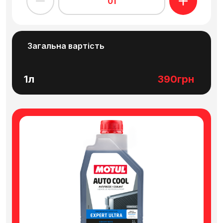
01
моторизованих інструментів, водних
транспортних засобів, стаціонарних
двигунів…
Загальна вартість
1л
390грн