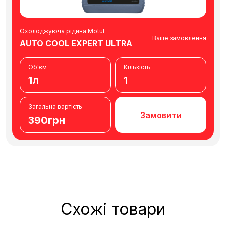
Охолоджуюча рідина Motul
Ваше замовлення
AUTO COOL EXPERT ULTRA
Об'єм
Кількість
1л
1
Загальна вартість
Замовити
390грн
Схожі товари