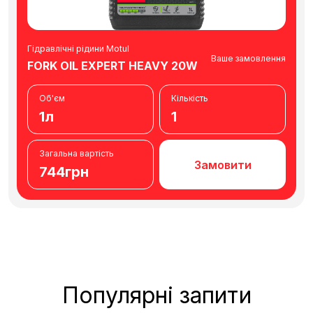
Гідравлічні рідини Motul
Ваше замовлення
FORK OIL EXPERT HEAVY 20W
Об'єм
Кількість
1л
1
Загальна вартість
Замовити
744грн
Популярні запити