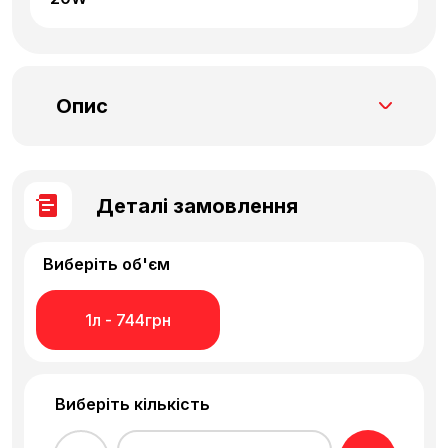
Опис
Спеціально розроблена для всіх типів
телескопічних вилок, перевернутих
("USD") вилок або класичних ("right-side-
Деталі замовлення
up») вилок.
Виберіть об'єм
1л - 744грн
Виберіть кількість