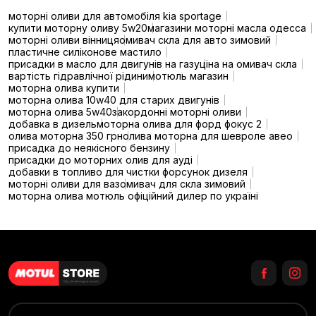
моторні оливи для автомобіля kia sportage
купити моторну оливу 5w20
магазини моторні масла одесса
моторні оливи вінниця
омивач скла для авто зимовий
пластичне силіконове мастило
присадки в масло для двигунів на газу
ціна на омивач скла
вартість гідравлічної рідини
мотюль магазин
моторна олива купити
моторна олива 10w40 для старих двигунів
моторна олива 5w40
закордонні моторні оливи
добавка в дизель
моторна олива для форд фокус 2
олива моторна 350 грн
олива моторна для шевроле авео
присадка до неякісного бензину
присадки до моторних олив для ауді
добавки в топливо для чистки форсунок дизеля
моторні оливи для ваз
омивач для скла зимовий
моторна олива мотюль офіційний дилер по україні