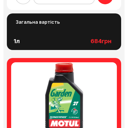
Загальна вартість
1л
684грн