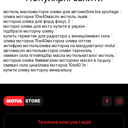
мотюль масло
моторні оливи для автомобіля kia sportage
олива моторна 10w40
масло мотюль львів
моторна олива для форд фокус 2
моторні оливи для мото купити в україні
підібрати моторну оливу
купить герметик для радіатора у вінниці
омивач скла
олива моторна 15w40
моторна олива оптом
антифриз мотюль
олива моторна на мазду
каталог motul
автомасло мотюль
моторні оливи тернопіль
омивач скла літній
підбір масла мотюль
каталог мотюль
моторна олива бмв
магазин моторних масел в луцьку
омивач скла ціна
олива моторна 10w40 1л
купити оливу моторну мінеральну
Технічна консультація