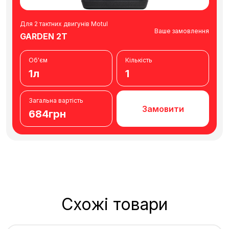
Для 2 тактних двигунів Motul
Ваше замовлення
GARDEN 2T
Об'єм
Кількість
1л
1
Загальна вартість
Замовити
684грн
Схожі товари