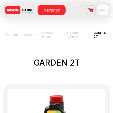
Каталог
Моторні
Садова
GARDEN
Головна
Каталог
оливи
техніка
2T
GARDEN 2T