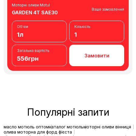
Моторні оливи Motul
Ваше замовлення
GARDEN 4T SAE30
Об'єм
Кількість
1л
1
Загальна вартість
Замовити
556грн
Популярні запити
масло мотюль оптом
каталог мотюль
моторні оливи вінниця
олива моторна для форд фієста