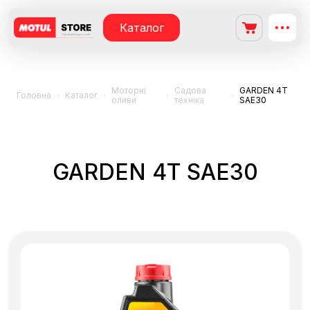
Каталог
Моторні
Садова
GARDEN 4T
Головна
Каталог
оливи
техніка
SAE30
GARDEN 4T SAE30