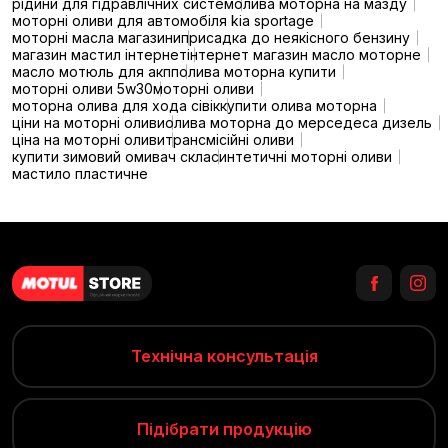
рідини для гідравлічних систем
олива моторна на мазду
моторні оливи для автомобіля kia sportage
моторні масла магазини
присадка до неякісного бензину
магазин мастил інтернет
інтернет магазин масло моторне
масло мотюль для акпп
олива моторна купити
моторні оливи 5w30
моторні оливи
моторна олива для хода сівік
купити олива моторна
ціни на моторні оливи
олива моторна до мерседеса дизель
ціна на моторні оливи
трансмісійні оливи
купити зимовий омивач скла
синтетичні моторні оливи
мастило пластичне
Технічна консультація
Підібрати продукцію