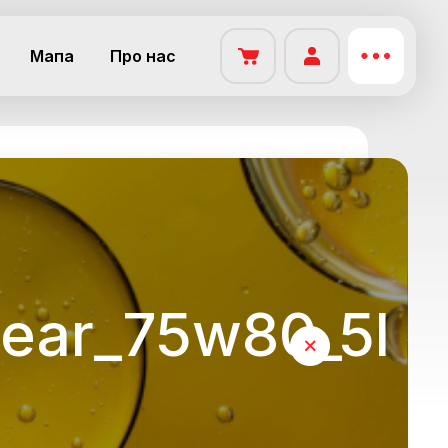
Мапа
Про нас
gear_75w80_5l