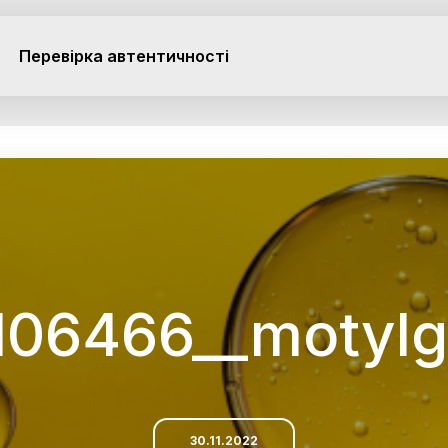
Перевірка автентичності
106466__motyl
30.11.2022