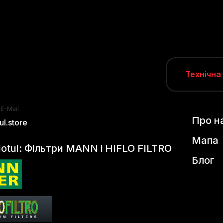
Технічна
 E-Mail
Про н
l.store
Мапа
otul: Фільтри MANN і HIFLO FILTRO
Блог