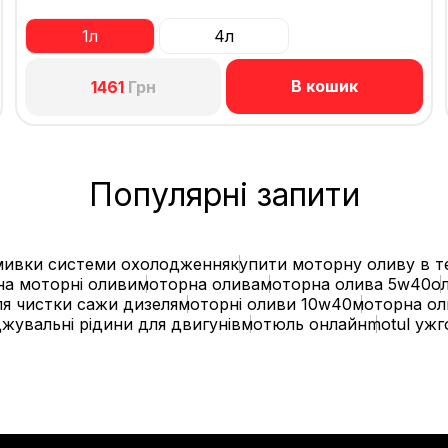
1л
4л
В кошик
1461
Грн
Популярні запити
омивки системи охолодження
купити моторну оливу в т
на моторні оливи
моторна олива
моторна олива 5w40
о
ля чистки сажи дизеля
моторні оливи 10w40
моторна ол
жувальні рідини для двигунів
мотюль онлайн
motul уж