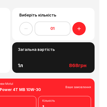
Виберіть кількість
01
Загальна вартість
1л
868грн
иви Motul
Ваше замовлення
 Power 4T MB 10W-30
Кількість