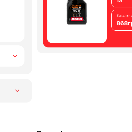
1л
Загальна
868г
іх
без