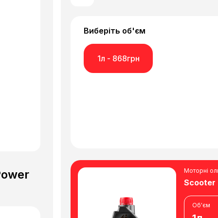
Виберіть об'єм
1л - 868грн
Моторні ол
Power
Scooter
Об'єм