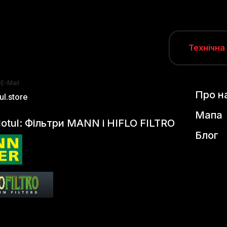
Технічна
 E-Mail
Про н
l.store
Мапа
otul: Фільтри MANN і HIFLO FILTRO
Блог