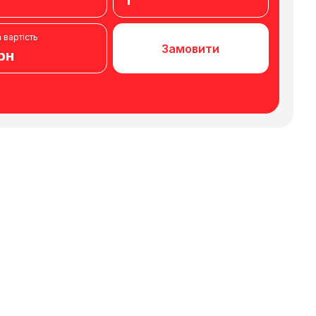
1
 вартість
Замовити
рн