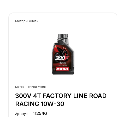
Всі типи скутерів, які використовують для 
поїздок і експлуатують в міських умовах.
Сумісна з усіма типами бензинів, етилованим
неетилованим, етанолом та біопаливами.
Моторні оливи
Моторні оливи Motul
300V 4T FACTORY LINE ROAD
RACING 10W-30
112546
Артикул: