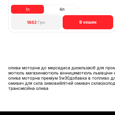
1л
4л
В кошик
1862
Грн
олива моторна до мерседеса дизель
засіб для пр
мотюль магазин
мотюль вінниця
мотюль львів
ціни 
олива моторна преміум 5w30
добавка в топливо д
омивач для скла зимовий
літній омивач скла
охолод
трансмісійна олива