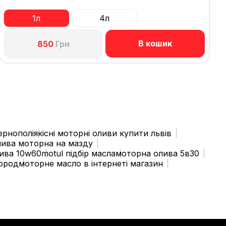
1л
4л
В кошик
850
Грн
ернополі
якісні моторні оливи купити львів
лива моторна на мазду
ива 10w60
motul підбір масла
моторна олива 5в30
город
моторне масло в інтернеті магазин