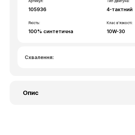
Артикул:
Тип двигуна:
105936
4-тактний
Якість:
Клас в'язкості:
100% синтетична
10W-30
Схвалення:
MB
Опис
Спеціально розроблена для потужних і новітн
скутерів та максі-скутерів, що оснащені 4-х
тактними двигунами будь-якого об’єму, з
каталітичними нейтралізаторами чи без них, 
мокрого зчеплення.