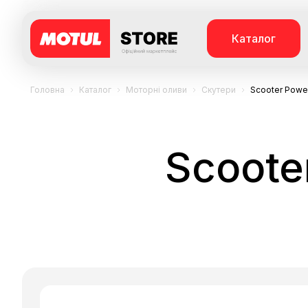
Каталог
Головна
Каталог
Моторні оливи
Скутери
Scooter Powe
Scoote