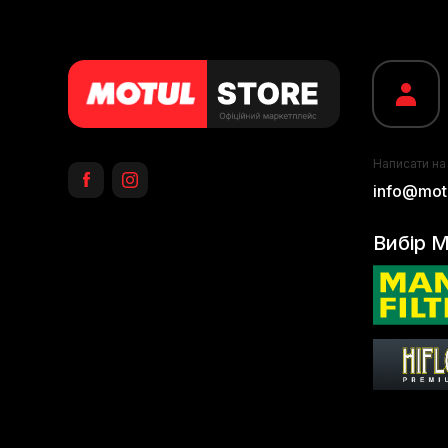
Написати на
info@motu
Вибір M