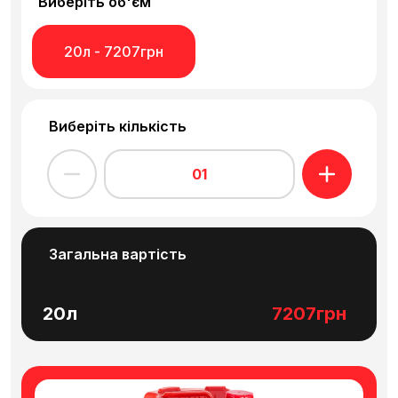
Виберіть об'єм
вмістом сульфуру (≤ 50 ppm).
20л - 7207грн
Виберіть кількість
01
Загальна вартість
20л
7207грн