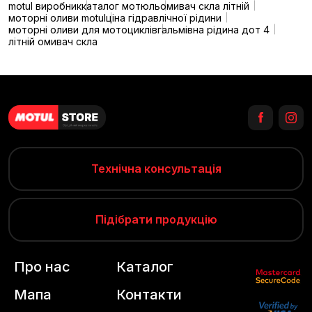
motul виробник
каталог мотюль
омивач скла літній
моторні оливи motul
ціна гідравлічної рідини
моторні оливи для мотоциклів
гальмівна рідина дот 4
літній омивач скла
Технічна консультація
Підібрати продукцію
Про нас
Каталог
Мапа
Контакти