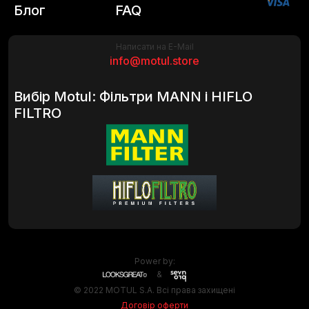
Блог
FAQ
Написати на E-Mail
info@motul.store
Вибір Motul: Фільтри MANN і HIFLO
FILTRO
Power by:
&
© 2022 MOTUL S.A. Всі права захищені
Договір оферти