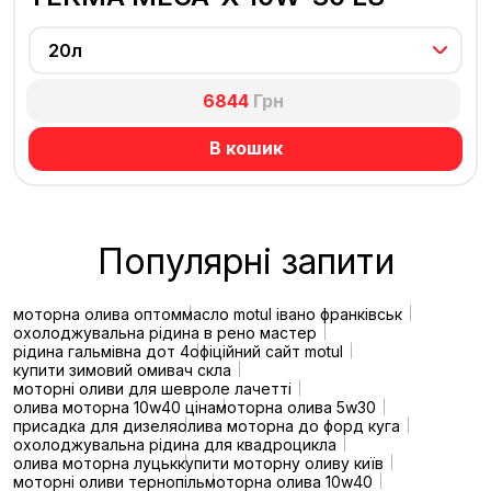
20л
6844
Грн
В кошик
Популярні запити
моторна олива оптом
масло motul івано франківськ
охолоджувальна рідина в рено мастер
рідина гальмівна дот 4
офіційний сайт motul
купити зимовий омивач скла
моторні оливи для шевроле лачетті
олива моторна 10w40 ціна
моторна олива 5w30
присадка для дизеля
олива моторна до форд куга
охолоджувальна рідина для квадроцикла
олива моторна луцьк
купити моторну оливу київ
моторні оливи тернопіль
моторна олива 10w40