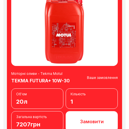
Моторні оливи - Tekma Motul
Ваше замовлення
TEKMA FUTURA+ 10W-30
Об'єм
Кількість
20л
1
Загальна вартість
Замовити
7207грн