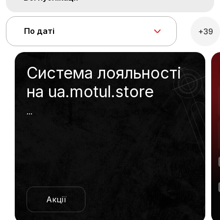
По даті
+39
Система лояльності
на ua.motul.store
...
Акції