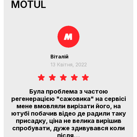
MOTUL
Віталій
13 Квітня, 2022
O
Була проблема з частою
регенерацією "сажовика" на сервісі
l,
мене вмовляли вирізати його, на
я
ютубі побачив відео де радили таку
м,
присадку, ціна не велика вирішив
.
спробувати, дуже здивувався коли
після...