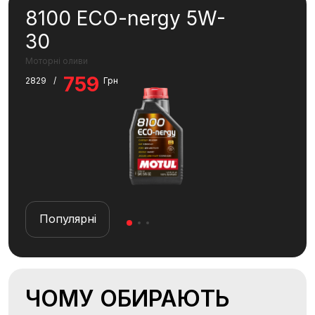
8100 ECO-nergy 5W-
A2
30
SP
Моторні оливи
MC C
759
6
2829
/
Грн
Популярні
П
ЧОМУ ОБИРАЮТЬ