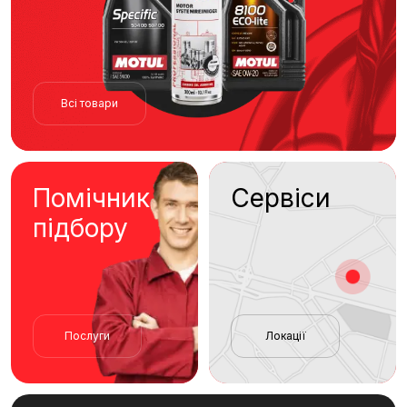
Всі товари
Помічник
Сервіси
підбору
Послуги
Локації