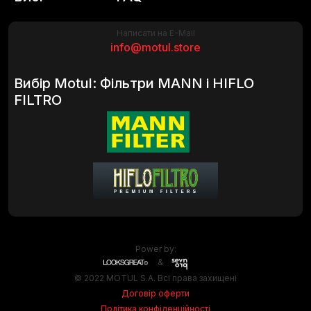
Написати на E-Mail
info@motul.store
Вибір Motul: Фільтри MANN і HIFLO
FILTRO
Power by:
&
© 2022 MOTUL S.A. Всі права захищені
Договір оферти
Політика конфіденційності