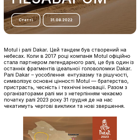
Статті
31.08.2022
Motul і ралі Dakar. Цей тандем був створений на
небесах. Коли в 2017 році компанія Motul офіційно
стала партнером легендарного ралі, це був один із
останніх фрагментів ідеальної головоломки Dakar.
Ралі Dakar – уособлення ентузіазму та рішучості,
символізує основні цінності Motul — братерство,
пристрасть, чесність і технічні інновації. Разом з
організаторами ралі ми з нетерпінням чекаємо
початку ралі 2023 року 31 грудня де на нас
чекатимуть чергові виклики та нові звершення.