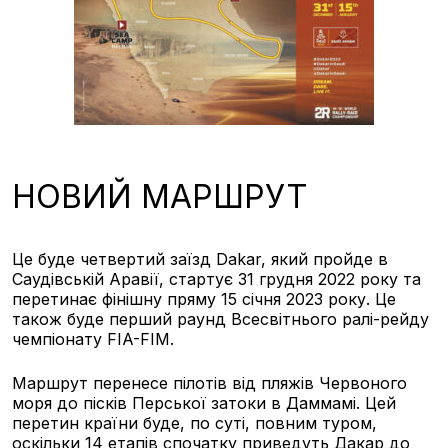
НОВИЙ МАРШРУТ
Це буде четвертий заїзд Dakar, який пройде в
Саудівській Аравії, стартує 31 грудня 2022 року та
перетинає фінішну пряму 15 січня 2023 року. Це
також буде перший раунд Всесвітнього ралі-рейду
чемпіонату FIA-FIM.
Маршрут перенесе пілотів від пляжів Червоного
моря до пісків Перської затоки в Даммамі. Цей
перетин країни буде, по суті, повним туром,
оскільки 14 етапів спочатку приведуть Дакар до