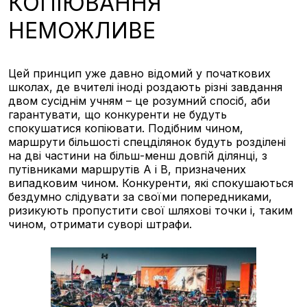
КОПІЮВАННЯ
НЕМОЖЛИВЕ
Цей принцип уже давно відомий у початкових
школах, де вчителі іноді
роздають різні завдання
двом сусіднім учням – це розумний спосіб, аби
гарантувати, що конкуренти не будуть
спокушатися копіювати. Подібним чином,
маршрути більшості спецділянок будуть розділені
на дві частини на більш-менш довгій ділянці, з
путівниками маршрутів A і B, призначених
випадковим чином. Конкуренти, які спокушаються
бездумно слідувати за своїми попередниками,
ризикують пропустити свої шляхові точки і, таким
чином, отримати суворі штрафи.