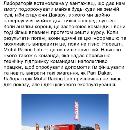
Лабораторія встановлена у вантажівці, що дає нам
змогу подорожувати майже будь-куди на земній
кулі, ніби слідуючи Дакару, з якого ми щойно
повернулися: майже два тижні посеред пустелі.
Коли аналізи хороші, це заспокоює команди, і вони
тоді більш впевнені протягом решти курсу. Коли
результати погані, вони вдячні за цю інформацію та
можливість виправити це, поки не пізно. Нарешті,
Motul Racing Lab — це не лише пристрій. Навколо
нього також є команда, яка надає справжню
технічну підтримку командам і наполегливо
працює, щоб спробувати допомогти їм фінішувати
та навіть виграти такі змагання, як Ралі Dakar.
Лабораторія Motul Racing Lab призначена не лише
для показу, але і для цільового експлуатування.