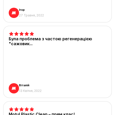
Ігор
27 Травня, 2022
Була проблема з частою регенерацією
"сажовик...
Віталій
13 Квітня, 2022
Motul Plastic Clean – прям клас!