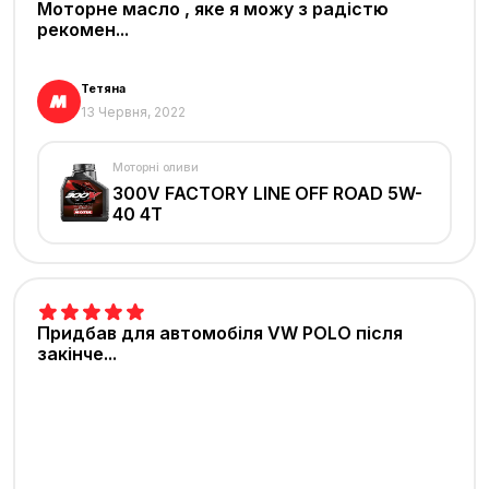
Моторне масло , яке я можу з радістю
рекомен...
Тетяна
13 Червня, 2022
Моторні оливи
300V FACTORY LINE OFF ROAD 5W-
40 4T
Придбав для автомобіля VW POLO після
закінче...