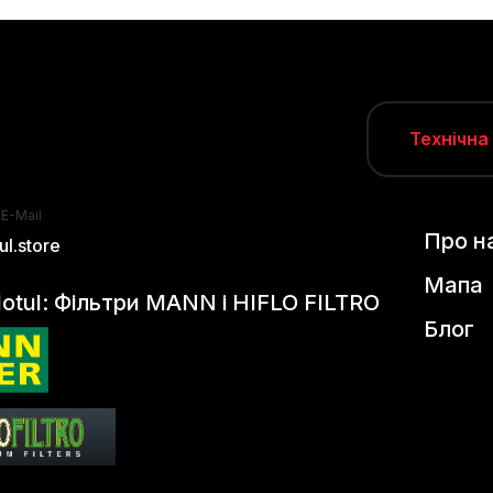
Технічна
 E-Mail
Про н
l.store
Мапа
otul: Фільтри MANN і HIFLO FILTRO
Блог