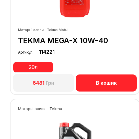
Моторні оливи - Tekma Motul
TEKMA MEGA-X 10W-40
114221
Артикул:
20л
В кошик
6481
Грн
Моторні оливи - Tekma