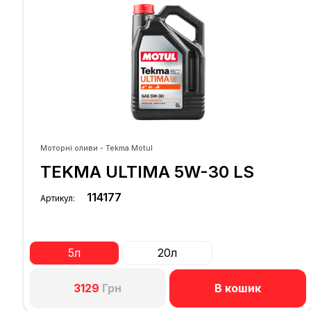
Моторні оливи - Tekma Motul
TEKMA ULTIMA 5W-30 LS
114177
Артикул:
5л
20л
В кошик
3129
Грн