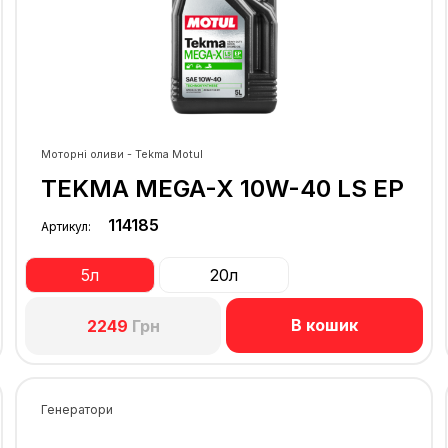
Моторні оливи - Tekma Motul
TEKMA MEGA-X 10W-40 LS EP
114185
Артикул:
5л
20л
В кошик
2249
Грн
Генератори