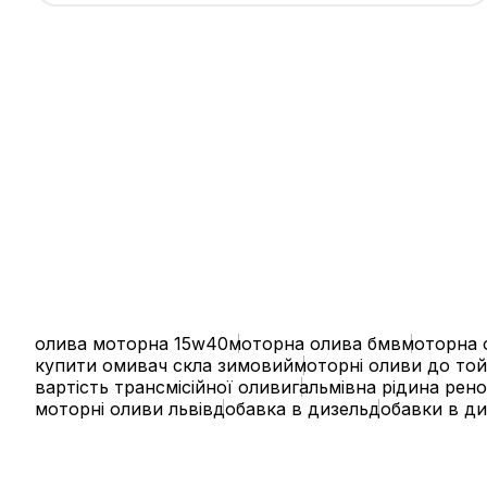
олива моторна 15w40
моторна олива бмв
моторна 
купити омивач скла зимовий
моторні оливи до то
вартість трансмісійної оливи
гальмівна рідина рено
моторні оливи львів
добавка в дизель
добавки в ди