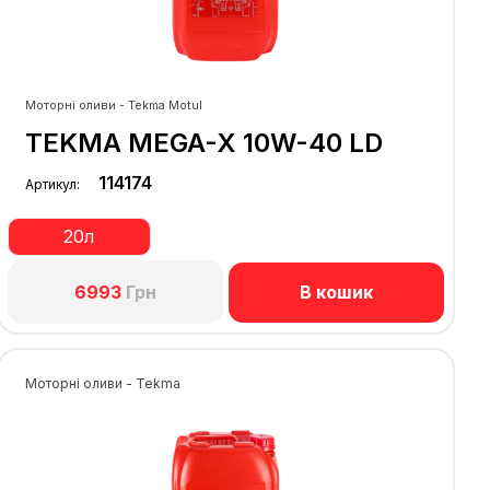
Моторні оливи - Tekma Motul
TEKMA MEGA-X 10W-40 LD
114174
Артикул:
20л
В кошик
6993
Грн
Моторні оливи - Tekma