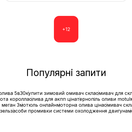
+12
Популярні запити
олива 5в30
купити зимовий омивач скла
омивач для ск
йота королла
олива для акпп ціна
тернопіль оливи motul
 меган 3
мотюль онлайн
моторна олива ціна
омивач скла
зель
засоби промивки системи охолодження двигуна
м