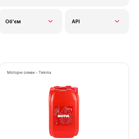
Об’єм
API
Моторні оливи - Tekma