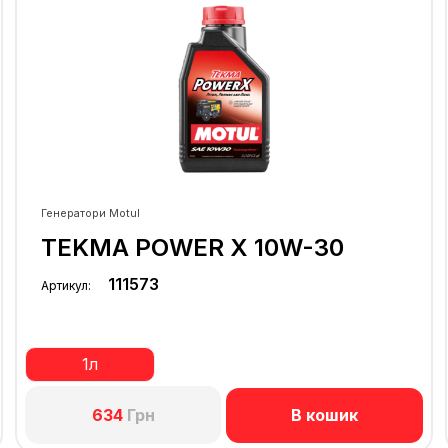
Генератори Motul
TEKMA POWER X 10W-30
111573
Артикул:
1л
В кошик
634
Грн