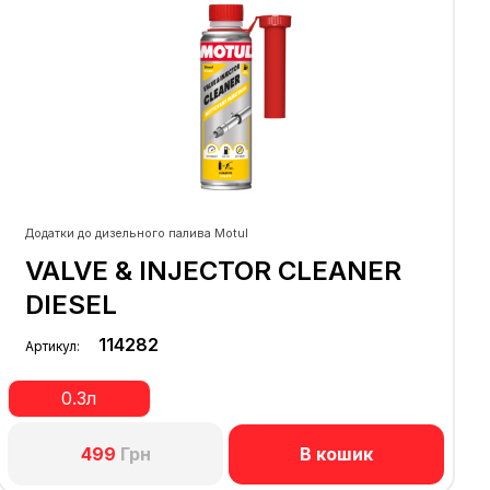
Додатки до дизельного палива Motul
VALVE & INJECTOR CLEANER
DIESEL
114282
Артикул:
0.3л
В кошик
499
Грн