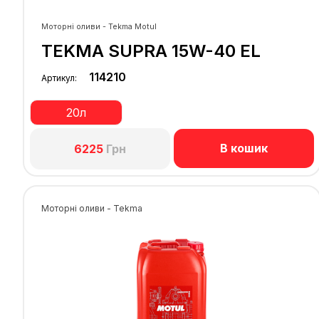
Моторні оливи - Tekma Motul
TEKMA SUPRA 15W-40 EL
114210
Артикул:
20л
В кошик
6225
Грн
Моторні оливи - Tekma