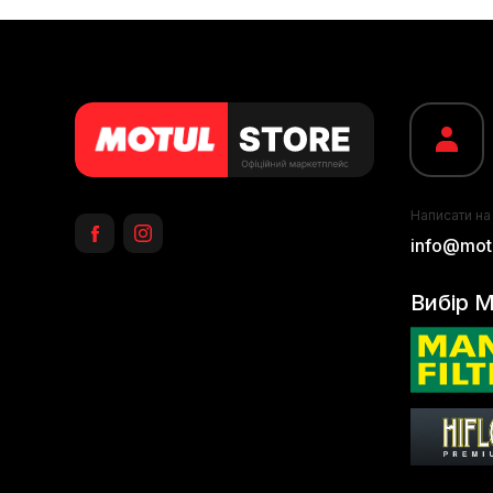
Написати на
info@motu
Вибір M