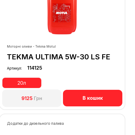
Моторні оливи - Tekma Motul
TEKMA ULTIMA 5W-30 LS FE
114125
Артикул:
20л
В кошик
9125
Грн
Додатки до дизельного палива