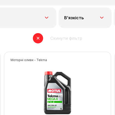
В’язкість
Скинути фільтр
Моторні оливи - Tekma