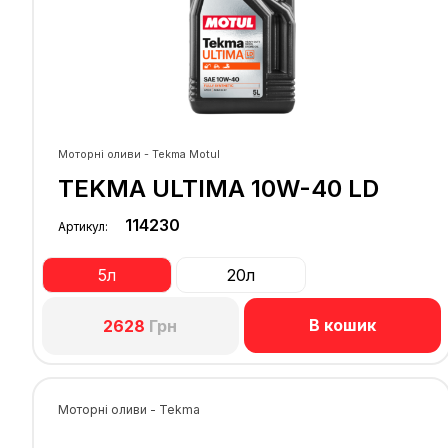
Моторні оливи - Tekma Motul
TEKMA ULTIMA 10W-40 LD
114230
Артикул:
5л
20л
В кошик
2628
Грн
Моторні оливи - Tekma