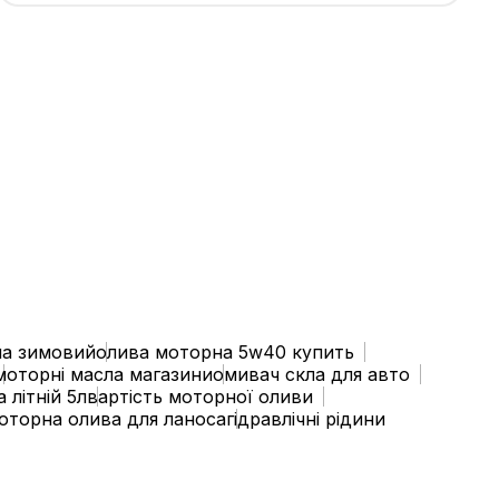
ла зимовий
олива моторна 5w40 купить
моторні масла магазини
омивач скла для авто
 літній 5л
вартість моторної оливи
оторна олива для ланоса
гідравлічні рідини