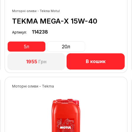
Моторні оливи - Tekma Motul
TEKMA MEGA-X 15W-40
114238
Артикул:
5л
20л
В кошик
1955
Грн
Моторні оливи - Tekma