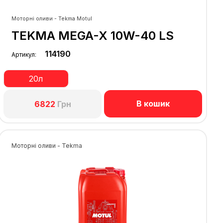
Моторні оливи - Tekma Motul
TEKMA MEGA-X 10W-40 LS
114190
Артикул:
20л
В кошик
6822
Грн
Моторні оливи - Tekma