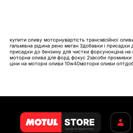
купити оливу моторну
вартість трансмісійної олив
гальмівна рідина рено меган 3
добавки і присадки 
присадки до бензину для чистки форсунок
ціна на
моторна олива для форд фокус 2
засоби промивки
ціни на моторні оливи 10w40
моторні оливи опт
доб