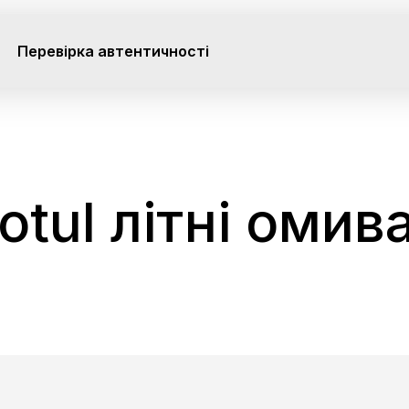
Перевірка автентичності
otul літні омива