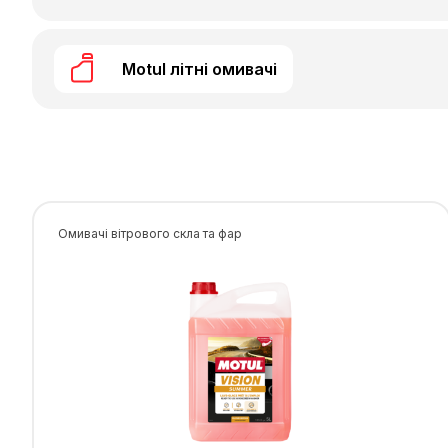
Motul літні омивачі
Омивачі вітрового скла та фар