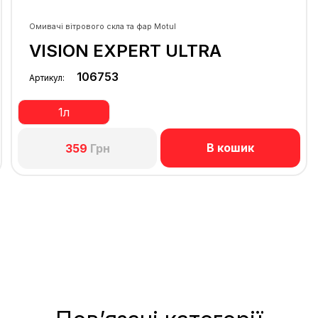
Омивачі вітрового скла та фар Motul
VISION EXPERT ULTRA
106753
Артикул:
1л
В кошик
359
Грн