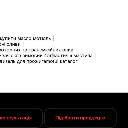
купити масло мотюль
рні оливи
моторних та трансмісійних олив
ивач скла зимовий 4л
пластичні мастила
 дизель для прожига
motul каталог
 консультація
Підібрати продукцію