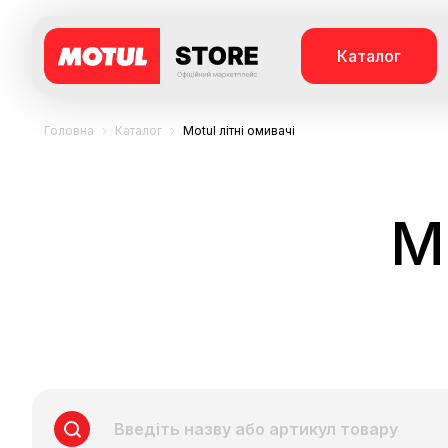
Каталог
Головна
Каталог
Motul літні омивачі
M