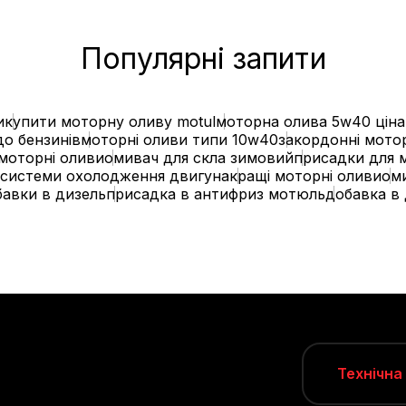
Популярні запити
и
купити моторну оливу motul
моторна олива 5w40 ціна
до бензинів
моторні оливи типи 10w40
закордонні мото
 моторні оливи
омивач для скла зимовий
присадки для 
 системи охолодження двигуна
кращі моторні оливи
ом
авки в дизель
присадка в антифриз мотюль
добавка в
Технічна