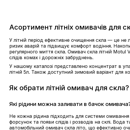
Асортимент літніх омивачів для с
У літній період ефективне очищення скла — це не 
ризик аварій та підвищує комфорт водіння. Накопи
регулярного миття скла. Омивач скла літній Motul
слідів комах і дорожніх забруднень.
У нашому каталозі представлено концентрат в упак
літній 5л. Також доступний зимовий варіант для х
Як обрати літній омивач для скла?
Які рідини можна заливати в бачок омивача
Не кожна рідина підходить для системи омивання
форсунок та появи слідів і розводів на склі. Вод
автомобільний омивач скла літо, що ефективно очи