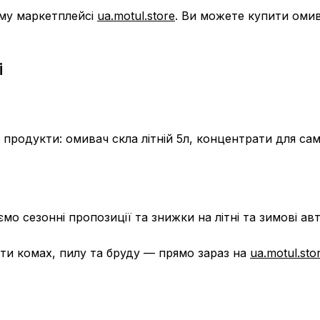
ному маркетплейсі
ua.motul.store
. Ви можете купити омив
і
 продукти: омивач скла літній 5л, концентрати для сам
мо сезонні пропозиції та знижки на літні та зимові ав
ти комах, пилу та бруду — прямо зараз на
ua.motul.sto