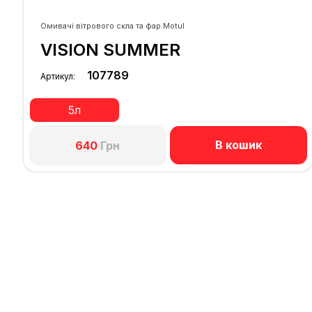
Омивачі вітрового скла та фар Motul
VISION SUMMER
107789
Артикул:
5л
В кошик
640
Грн