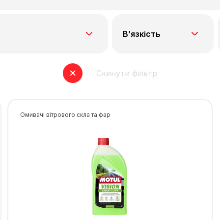
В’язкість
Скинути фільтр
Омивачі вітрового скла та фар