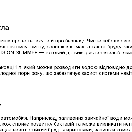
кла
лише про естетику, а й про безпеку. Чисте лобове ск
чення пилу, смогу, залишків комах, а також бруду, як
 VISION SUMMER — готовий до використання засіб, яки
овці 1 л, який можна розводити водою відповідно до і
олодної пори року, що забезпечує захист системи наві
?
 автомобіля. Наприклад, заливання звичайної води мо
а також сприяє розвитку бактерій та може викликати н
щає навіть стійкий бруд, жирні плями, залишки комах 