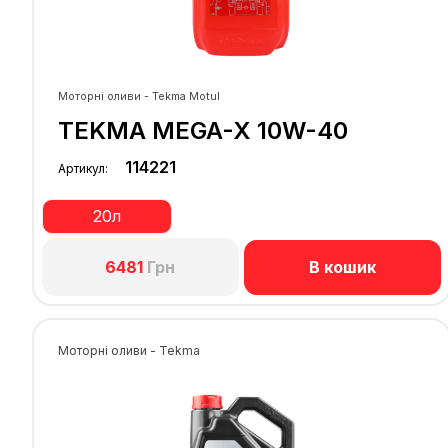
Моторні оливи - Tekma Motul
TEKMA MEGA-X 10W-40
114221
Артикул:
20л
В кошик
6481
Грн
Моторні оливи - Tekma