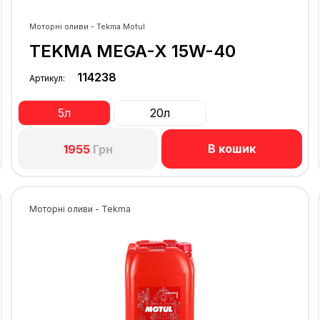
Моторні оливи - Tekma Motul
TEKMA MEGA-X 15W-40
114238
Артикул:
5л
20л
В кошик
1955
Грн
Моторні оливи - Tekma