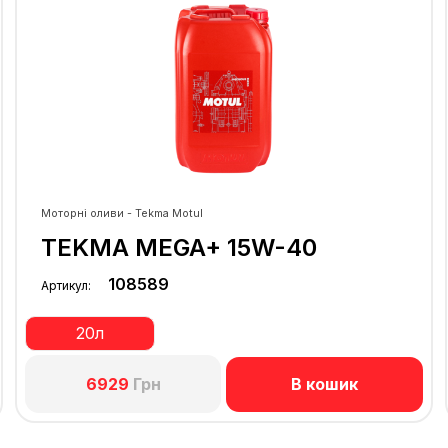
Моторні оливи - Tekma Motul
TEKMA MEGA+ 15W-40
108589
Артикул:
20л
В кошик
6929
Грн