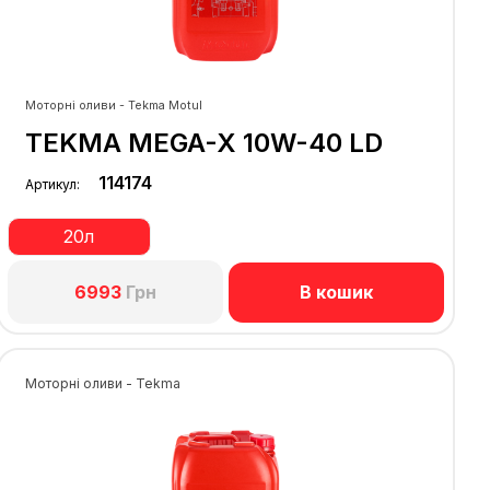
Моторні оливи - Tekma Motul
TEKMA MEGA-X 10W-40 LD
114174
Артикул:
20л
В кошик
6993
Грн
Моторні оливи - Tekma