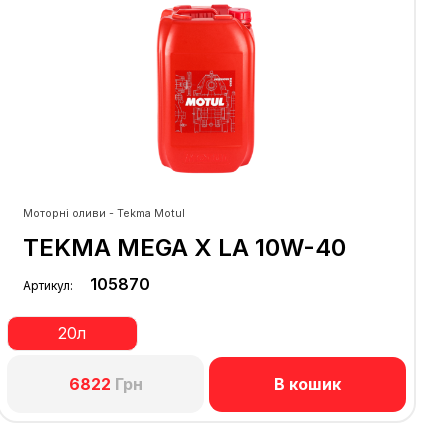
Моторні оливи - Tekma Motul
TEKMA MEGA X LA 10W-40
105870
Артикул:
20л
В кошик
6822
Грн