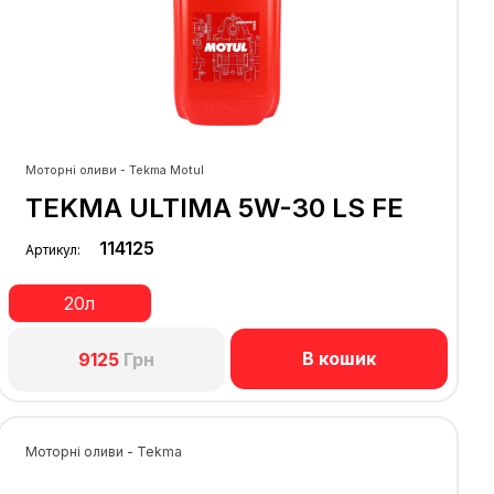
Моторні оливи - Tekma Motul
TEKMA ULTIMA 5W-30 LS FE
114125
Артикул:
20л
В кошик
9125
Грн
Моторні оливи - Tekma