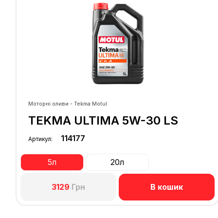
Моторні оливи - Tekma Motul
TEKMA ULTIMA 5W-30 LS
114177
Артикул:
5л
20л
В кошик
3129
Грн