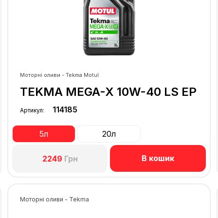
Моторні оливи - Tekma Motul
TEKMA MEGA-X 10W-40 LS EP
114185
Артикул:
5л
20л
В кошик
2249
Грн
Моторні оливи - Tekma