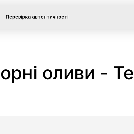
Перевірка автентичності
орні оливи - T