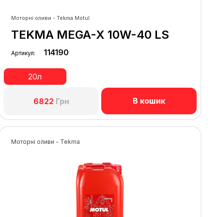
Моторні оливи - Tekma Motul
TEKMA MEGA-X 10W-40 LS
114190
Артикул:
20л
В кошик
6822
Грн
Моторні оливи - Tekma