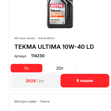
Моторні оливи - Tekma Motul
TEKMA ULTIMA 10W-40 LD
114230
Артикул:
5л
20л
В кошик
2628
Грн
Моторні оливи - Tekma