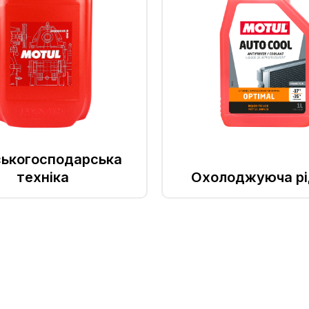
ськогосподарська
техніка
Охолоджуюча рі