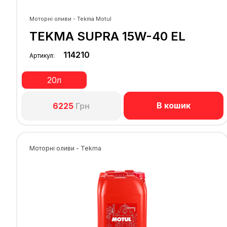
Моторні оливи - Tekma Motul
TEKMA SUPRA 15W-40 EL
114210
Артикул:
20л
В кошик
6225
Грн
Моторні оливи - Tekma