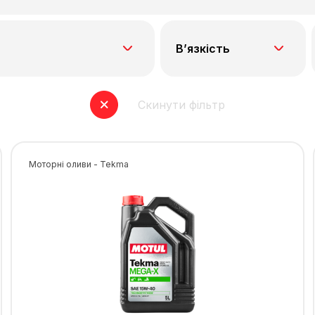
В’язкість
Скинути фільтр
Моторні оливи - Tekma