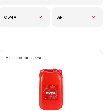
Об’єм
API
Моторні оливи - Tekma