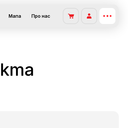
Мапа
Про нас
ekma