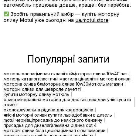
автомобіль працював довше, краще і без перебоїв.
Зробіть правильний вибір — купіть моторну
оливу Motul уже сьогодні на
ua.motul.store
!
Популярні запити
мотюль масла
омивач скла літній
моторна олива 10w40 заз
мотюль каталог
пластичні мастила ціна
елітні моторні оливи
моторна олива 6л
моторна олива 10w30
мотюль магазин
моторні оливи для шевроле лачетті
купити моторну оливу мотюль
олива мінеральна моторна для двотактних двигунів купити
в києві
охолоджувальна рідина для квадроцикла
якісні моторні оливи купити львів
добавки в дизель
motul чернівці
присадка до неякісного бензину
присадка для дизеля
гальмівна рідина dot 4
моторні оливи біла церква
омивач скла зимовий
омивач скла літній 5л
присадка в антифриз