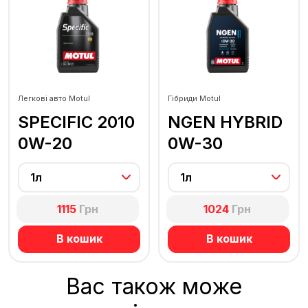
Легкові авто Motul
Гібриди Motul
SPECIFIC 2010
NGEN HYBRID
0W-20
0W-30
1л
1л
1115
Грн
1024
Грн
В кошик
В кошик
Вас також може