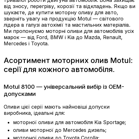
тривалої роботи двигуна автомобіля. Вона захищає
від зносу, перегріву, корозії та відкладень. Якщо ви
шукаєте, де купити моторну оливу для авто,
зверніть увагу на продукцію Motul — світового
лідера в галузі автохімії та мастильних матеріалів.
Ми пропонуємо моторні оливи для автомобілів усіх
марок — від Ford, BMW і Kia до Mazda, Renault,
Mercedes і Toyota.
Асортимент моторних олив Motul:
серії для кожного автомобіля.
Motul 8100 — універсальний вибір із OEM-
допусками
Оливи цієї серії мають найновіші допуски
виробника, ідеальні для:
моторної оливи для автомобіля Kia Sportage;
оливи моторної до Mercedes дизель;
моторної оливи до Toyota Corolla;