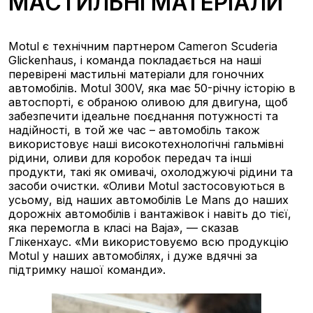
МАСТИЛЬНІ МАТЕРІАЛИ
Motul є технічним партнером Cameron Scuderia
Glickenhaus, і команда покладається на наші
перевірені мастильні матеріали для гоночних
автомобілів. Motul 300V, яка має 50-річну історію в
автоспорті, є обраною оливою для двигуна, щоб
забезпечити ідеальне поєднання потужності та
надійності, в той же час – автомобіль також
використовує наші високотехнологічні гальмівні
рідини, оливи для коробок передач та інші
продукти, такі як омивачі, охолоджуючі рідини та
засоби очистки. «Оливи Motul застосовуються в
усьому, від наших автомобілів Le Mans до наших
дорожніх автомобілів і вантажівок і навіть до тієї,
яка перемогла в класі на Baja», — сказав
Глікенхаус. «Ми використовуємо всю продукцію
Motul у наших автомобілях, і дуже вдячні за
підтримку нашої команди».