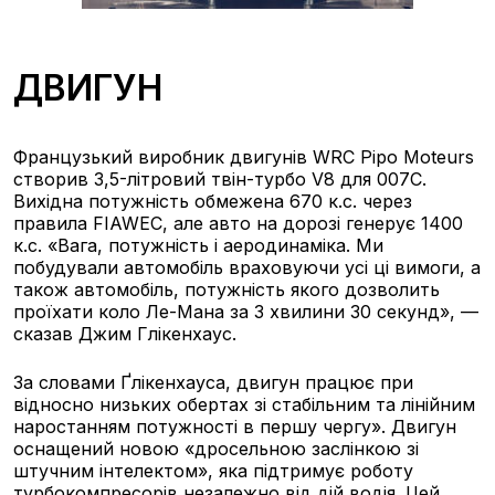
ДВИГУН
Французький виробник двигунів WRC Pipo Moteurs
створив 3,5-літровий твін-турбо V8 для 007C.
Вихідна потужність обмежена 670 к.с. через
правила FIAWEC, але авто на дорозі генерує 1400
к.с. «Вага, потужність і аеродинаміка. Ми
побудували автомобіль враховуючи усі ці вимоги, а
також автомобіль, потужність якого дозволить
проїхати коло Ле-Мана за 3 хвилини 30 секунд», —
сказав Джим Глікенхаус.
За словами Ґлікенхауса, двигун працює при
відносно низьких обертах зі стабільним та лінійним
наростанням потужності в першу чергу». Двигун
оснащений новою «дросельною заслінкою зі
штучним інтелектом», яка підтримує роботу
турбокомпресорів незалежно від дій водія. Цей