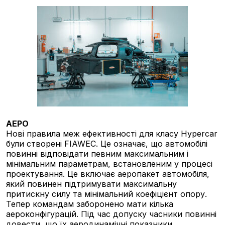
АЕРО
Нові правила меж ефективності для класу Hypercar
були створені FIAWEC. Це означає, що автомобілі
повинні відповідати певним максимальним і
мінімальним параметрам, встановленим у процесі
проектування. Це включає аеропакет автомобіля,
який повинен підтримувати максимальну
притискну силу та мінімальний коефіцієнт опору.
Тепер командам заборонено мати кілька
аероконфігурацій. Під час допуску часники повинні
довести, що їх аеродинамічні показники