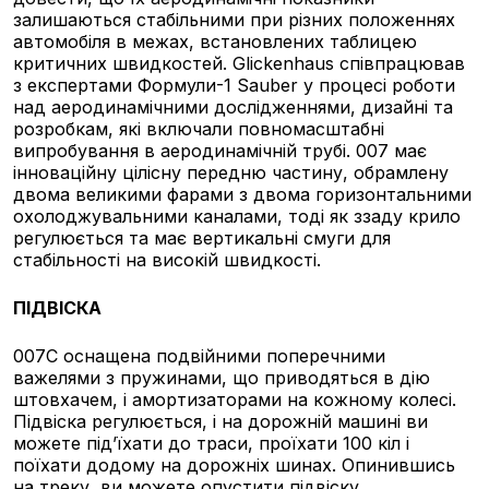
залишаються стабільними при різних положеннях
автомобіля в межах, встановлених таблицею
критичних швидкостей. Glickenhaus співпрацював
з експертами Формули-1 Sauber у процесі роботи
над аеродинамічними дослідженнями, дизайні та
розробкам, які включали повномасштабні
випробування в аеродинамічній трубі. 007 має
інноваційну цілісну передню частину, обрамлену
двома великими фарами з двома горизонтальними
охолоджувальними каналами, тоді як ззаду крило
регулюється та має вертикальні смуги для
стабільності на високій швидкості.
ПІДВІСКА
007C оснащена подвійними поперечними
важелями з пружинами, що приводяться в дію
штовхачем, і амортизаторами на кожному колесі.
Підвіска регулюється, і на дорожній машині ви
можете під’їхати до траси, проїхати 100 кіл і
поїхати додому на дорожніх шинах. Опинившись
на треку, ви можете опустити підвіску,