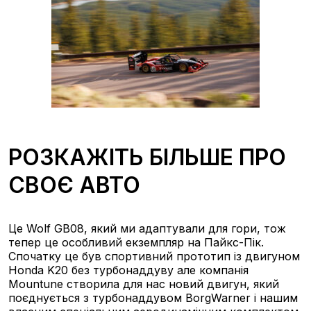
РОЗКАЖІТЬ БІЛЬШЕ ПРО
СВОЄ АВТО
Це Wolf GB08, який ми адаптували для гори, тож
тепер це особливий екземпляр на Пайкс-Пік.
Спочатку це був спортивний прототип із двигуном
Honda K20 без турбонаддуву але компанія
Mountune створила для нас новий двигун, який
поєднується з турбонаддувом BorgWarner і нашим