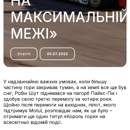
НА
МАКСИМАЛЬНІЙ
МЕЖІ»
Статті
05.07.2022
У надзвичайно важких умовах, коли більшу
частину гори закривав туман, а на землі все ще був
сніг, Робін Шут піднімався на пагорб Пайкс-Пік і
здобув свою третю перемогу за чотири роки.
Щойно після перемоги на вихідних, пілот, якого
підтримує Motul, розповідає нам, як це було –
отримати ще один титул «Король гори» на
всесвітньо відомій події.