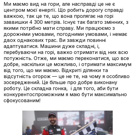
Ми маємо вид на гори, але насправді це не є
центром моєї енергії. Що робить дорогу справді
важкою, так це те, що вона пролягає на горі
заввишки 4 300 метрів. Існує так багато змінних, з
якими потрібно мати справу. Ми працюємо з
дорожніми умовами, погодними умовами, і немає
двох однакових трас. Ви завжди повинні
адаптуватися. Машини дуже складні, і,
перебуваючи на горі, важко отримати від них всю
потужність. Отже, ми маємо переконатися, що все
добре, наскільки це можливо, і отримати максимум
від того, що ми маємо. Відкриті ділянки та
відсутність огорож — це не те, на чому я особливо
зосереджений. Це більше про добре виконану
роботу. Це складна гонка, і для того, аби бути
конкурентоспроможним я маю бути максимально
сфокусованим!