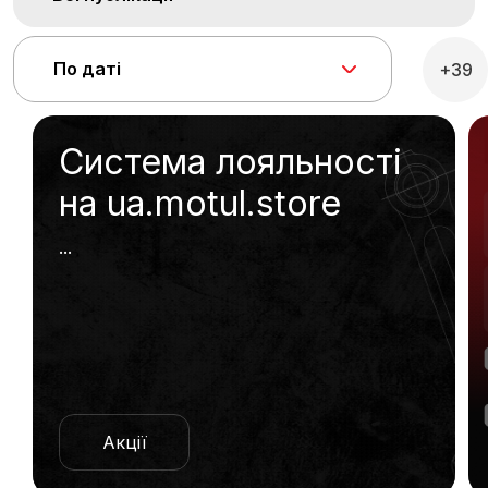
По даті
+39
Система лояльності
на ua.motul.store
...
Акції