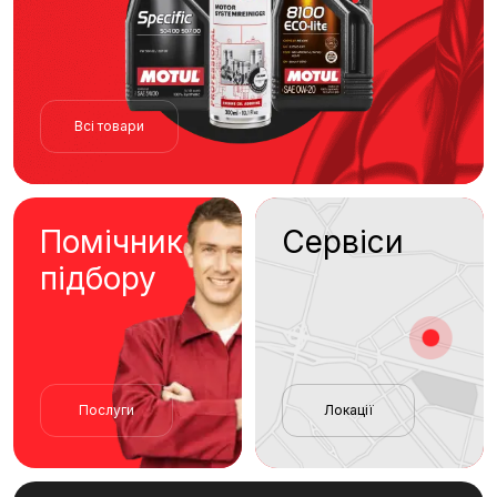
Всі товари
Помічник
Сервіси
підбору
Послуги
Локації