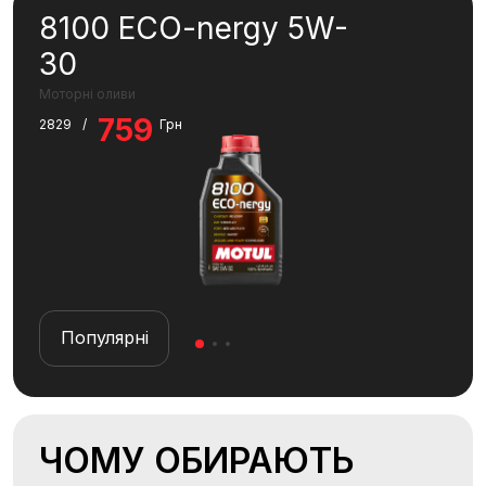
8100 ECO-nergy 5W-
A2
30
SP
Моторні оливи
MC C
759
6
2829
/
Грн
Популярні
П
ЧОМУ ОБИРАЮТЬ