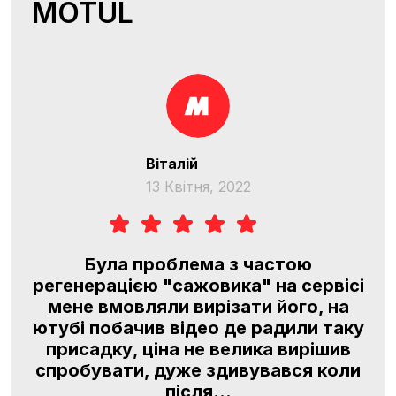
MOTUL
Віталій
13 Квітня, 2022
O
Була проблема з частою
регенерацією "сажовика" на сервісі
l,
мене вмовляли вирізати його, на
я
ютубі побачив відео де радили таку
м,
присадку, ціна не велика вирішив
.
спробувати, дуже здивувався коли
після...