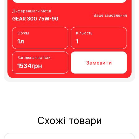
Диференціали Motul
Ваше замовлення
GEAR 300 75W-90
Об'єм
Кількість
1л
1
Загальна вартість
Замовити
1534грн
Схожі товари