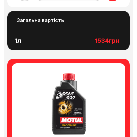
навантаженнях і високих швидкостях
обертання.
Загальна вартість
1л
1534грн