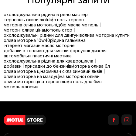
охолоджувальна рідина в рено мастер
тернопіль оливи motul
мотюль херсон
моторна олива мотюль
підбір масла мотюль
моторні оливи ціна
мотюль стор
охолоджувальні рідини для двигунів
олива моторна купити
олива моторна 10w40
рідина гальмівна
інтернет магазин масло моторне
добавки в топливо для чистки форсунок дизеля
автомобільні пластичні мастила
охолоджувальна рідина для квадроцикла
добавки і присадки до бензинів
моторна олива 6л
олива моторна ціна
омивач скла зимовий львів
олива моторна на мазду
ціна моторної оливи
оливи моторні ціна тернопіль
мотюль для бмв
мотюль магазин