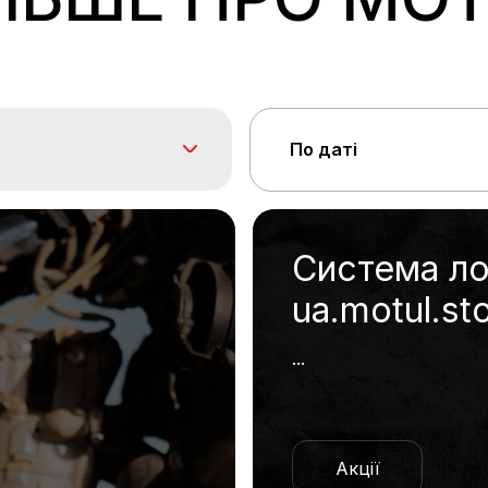
По даті
Система ло
ua.motul.st
...
Акції