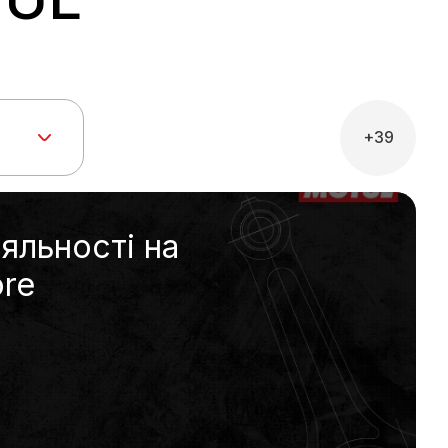
+39
яльності на
ore