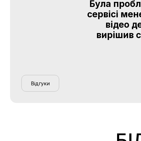
Була пробл
сервісі мен
відео д
вирішив с
Відгуки
БІ