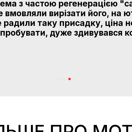
ема з частою регенерацією "с
е вмовляли вирізати його, на ю
е радили таку присадку, ціна 
пробувати, дуже здивувався кол
ЛЬШЕ ПРО MO