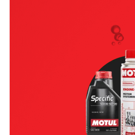
Hydraulic Lifter Care
Додатки до моторної оливи
640
Грн