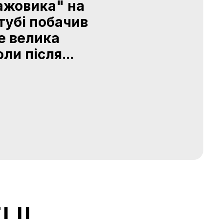
ажовика" на
тубі побачив
не велика
и після...
TUL