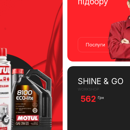
підбору
Послуги
SHINE & GO
WORKSHOP
562
Грн