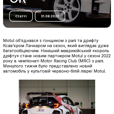
Статті
31.08.2022
Motul об’єднався з гонщиком з ралі та дрифту
Ксав’єром Лачкаром на сезон, який виглядає дуже
багатообіцяючим. Нинішній маврикійський «король
дріфту» стане новим партнером Motul у сезоні 2022
року в чемпіонаті Motor Racing Club (MRC) з ралі.
Минулого тижня було представлено новий
автомобіль у культовій червоно-білій лівреї Motul.