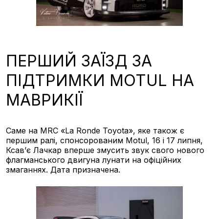
ПЕРШИЙ ЗАЇЗД ЗА
ПІДТРИМКИ MOTUL НА
МАВРИКІЇ
Саме на MRC «La Ronde Toyota», яке також є
першим ралі, спонсорованим Motul, 16 і 17 липня,
Ксав’є Лачкар вперше змусить звук свого нового
флагманського двигуна лунати на офіційних
змаганнях. Дата призначена.