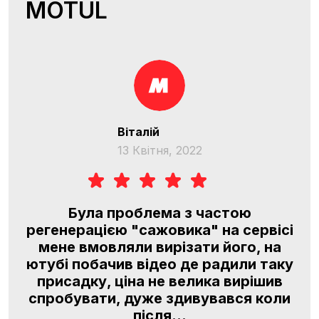
MOTUL
Віталій
13 Квітня, 2022
O
Була проблема з частою
регенерацією "сажовика" на сервісі
l,
мене вмовляли вирізати його, на
я
ютубі побачив відео де радили таку
м,
присадку, ціна не велика вирішив
.
спробувати, дуже здивувався коли
після...