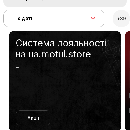
По даті
+39
Система лояльності
на ua.motul.store
...
Акції