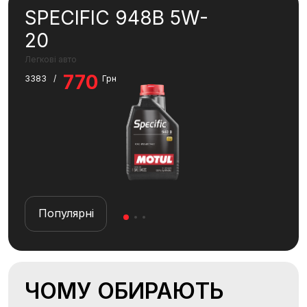
SPECIFIC 948B 5W-
TE
20
40
Легкові авто
Мотор
770
6
3383
/
Грн
Популярні
П
ЧОМУ ОБИРАЮТЬ