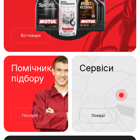
Всі товари
Помічник
Сервіси
підбору
Послуги
Локації