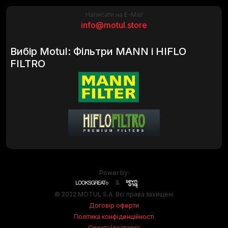
Написати на E-Mail
info@motul.store
Вибір Motul: Фільтри MANN і HIFLO
FILTRO
Power by:
&
© 2022 MOTUL S.A. Всі права захищені
Договір оферти
Політика конфіденційності
Оплата/доставка