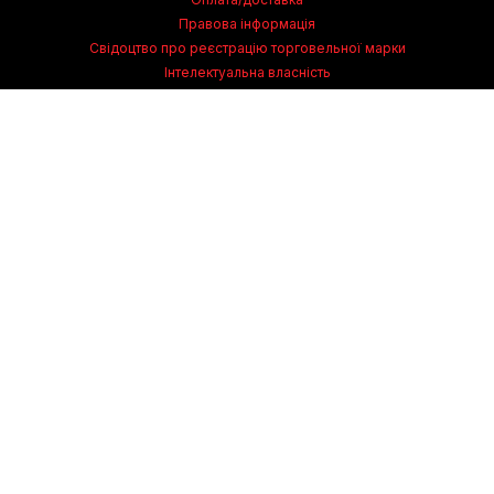
Правова інформація
Свідоцтво про реєстрацію торговельної марки
Інтелектуальна власність