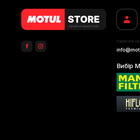
Написати на
info@motu
Вибір M