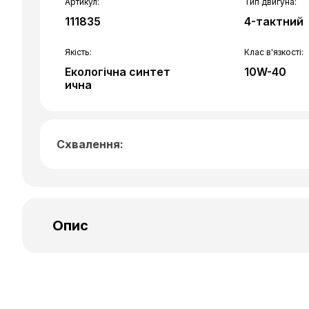
Артикул:
Тип двигуна:
111835
4-тактний
Якість:
Клас в'язкості:
Екологічна синтет
10W-40
ична
Схвалення:
MA2
Опис
MOTUL NGEN 7 — це найкраща в своєму кла
моторна олива для 4-тактних двигунів, яка
базується на комбінації найкращих базових 
містять синтетичні складні ефіри і високоякісн