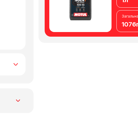
1л
Загальна
1076
сі
олив, що
і