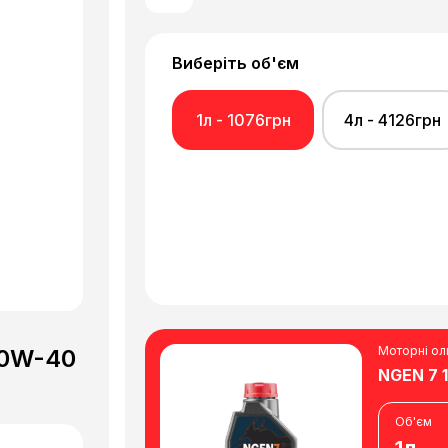
Виберіть об'єм
1л - 1076грн
4л - 4126грн
Моторні ол
10W-40
NGEN 7 
Об'єм