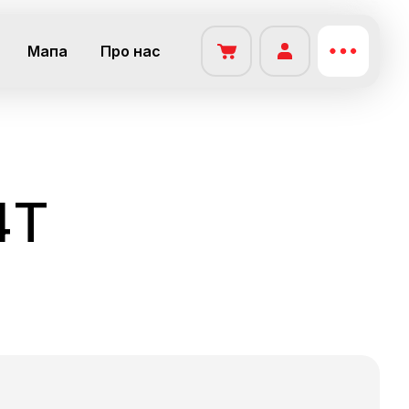
Мапа
Про нас
4T