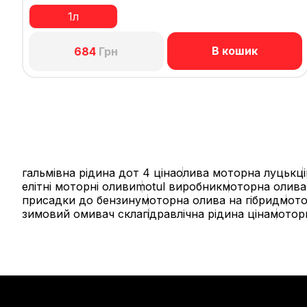
1л
В кошик
684
Грн
гальмівна рідина дот 4 ціна
олива моторна луцьк
ц
елітні моторні оливи
motul виробник
моторна олива 
присадки до бензину
моторна олива на гібрид
мото
зимовий омивач скла
гідравлічна рідина ціна
моторн