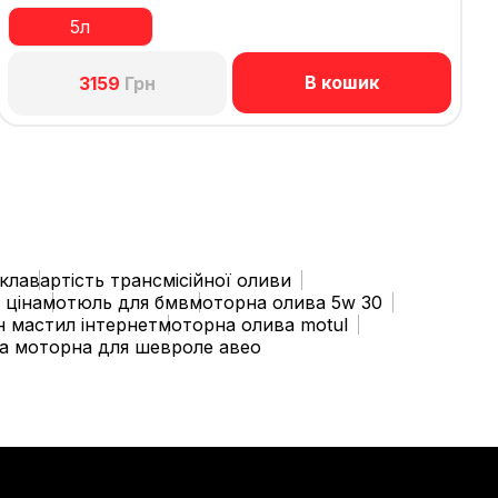
5л
В кошик
3159
Грн
кла
вартість трансмісійної оливи
 ціна
мотюль для бмв
моторна олива 5w 30
н мастил інтернет
моторна олива motul
а моторна для шевроле авео