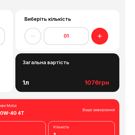
Виберіть кількість
01
Загальна вартість
1л
1076грн
иви Motul
Ваше замовлення
10W-40 4T
Кількість