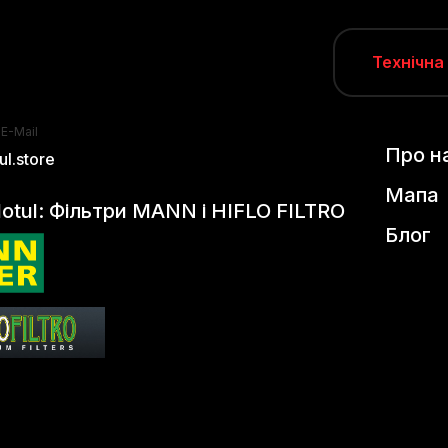
Технічна
 E-Mail
Про н
l.store
Мапа
otul: Фільтри MANN і HIFLO FILTRO
Блог