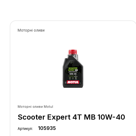
регенеровані базові оливи та комплекс
високоефективних додатків.
Підходить для будь-якого типу високопотуж
дорожніх або позашляхових мотоциклів з 4-
тактними двигунами, з інтегрованою короб
передач або без неї, "мокрим" або "сухим"
Моторні оливи
зчепленням. Ідеально підходить для мотоцикл
системами нейтралізації відпрацьованих газі
такими як каталітичні нейтралізатори або
впорскування повітря у вихлопну трубу.
Розроблено для важких умов експлуатації, г
та повсякденної їзди.
Інше застосування: квадроцикли, UTV, SxS, 
гідроцикли (PWC) або снігоходи залежно від
рекомендацій
виробника.
Моторні оливи Motul
Scooter Expert 4T MB 10W-40
105935
Артикул: