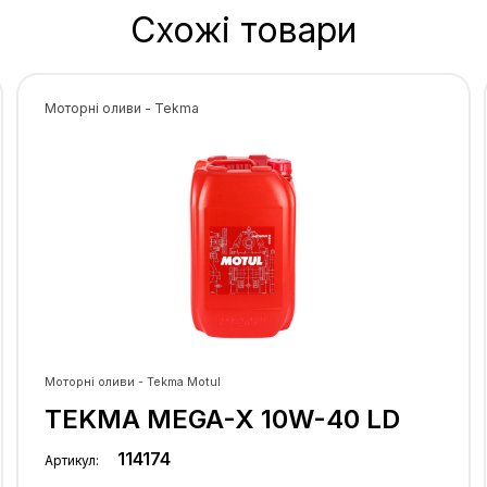
Схожі товари
них
кою
Моторні оливи - Tekma
ів із
в,
оночної
особисті
Моторні оливи - Tekma Motul
TEKMA MEGA-X 10W-40 LD
114174
Артикул: