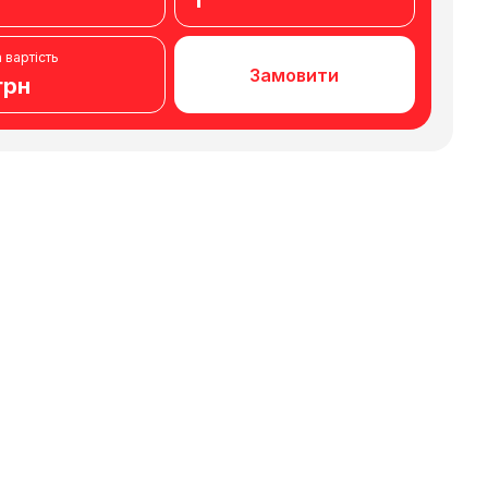
1
 вартість
Замовити
грн