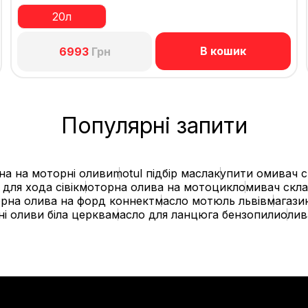
20л
В кошик
6993
Грн
Популярні запити
іна на моторні оливи
motul підбір масла
купити омивач с
для хода сівік
моторна олива на мотоцикл
омивач скла
рна олива на форд коннект
масло мотюль львів
магази
і оливи біла церква
масло для ланцюга бензопили
олив