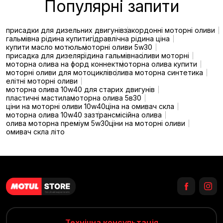
Популярні запити
присадки для дизельних двигунів
закордонні моторні оливи
гальмівна рідина купити
гідравлічна рідина ціна
купити масло мотюль
моторні оливи 5w30
присадка для дизеля
рідина гальмівна
оливи моторні
моторна олива на форд коннект
моторна олива купити
моторні оливи для мотоциклів
олива моторна синтетика
елітні моторні оливи
моторна олива 10w40 для старих двигунів
пластичні мастила
моторна олива 5в30
ціни на моторні оливи 10w40
ціна на омивач скла
моторна олива 10w40 заз
трансмісійна олива
олива моторна преміум 5w30
ціни на моторні оливи
омивач скла літо
Технічна консультація