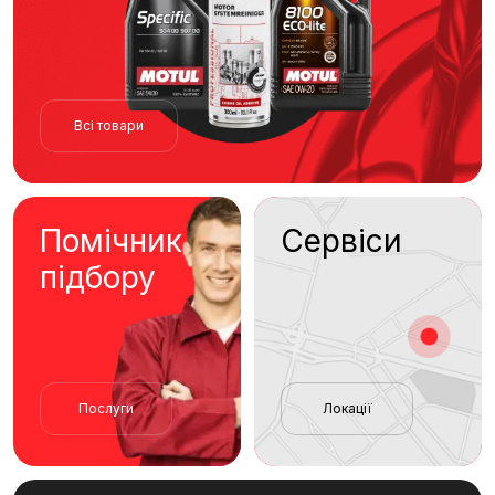
Всі товари
Помічник
Сервіси
підбору
Послуги
Локації