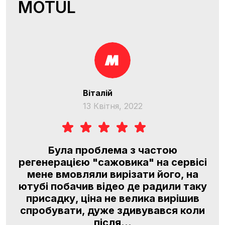
MOTUL
Віталій
13 Квітня, 2022
O
Була проблема з частою
регенерацією "сажовика" на сервісі
l,
мене вмовляли вирізати його, на
я
ютубі побачив відео де радили таку
м,
присадку, ціна не велика вирішив
.
спробувати, дуже здивувався коли
після...