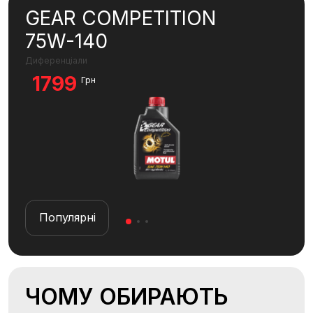
GEAR COMPETITION
AU
75W-140
-3
Диференціали
Охол
1799
Грн
1279
Популярні
П
ЧОМУ ОБИРАЮТЬ