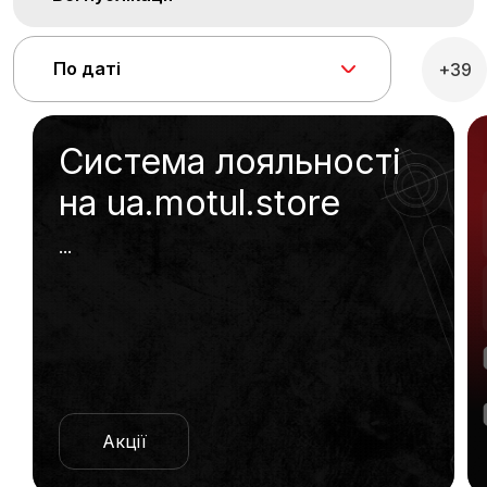
По даті
+39
Система лояльності
на ua.motul.store
...
Акції